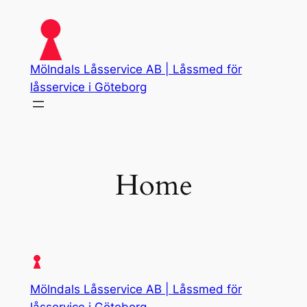
Skip
to
content
Mölndals Låsservice AB | Låssmed för
låsservice i Göteborg
Home
Mölndals Låsservice AB | Låssmed för
låsservice i Göteborg