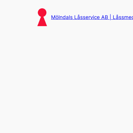
Skip
to
Mölndals Låsservice AB | Låssmed 
content