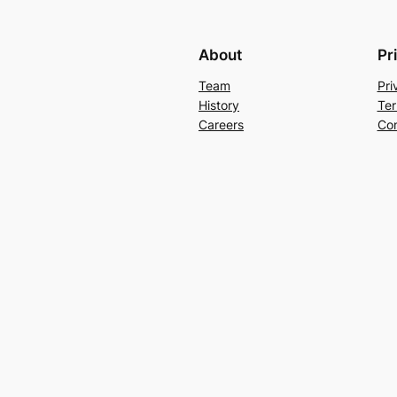
About
Pr
Team
Pri
History
Ter
Careers
Con