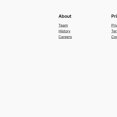
About
Pr
Team
Pri
History
Ter
Careers
Con