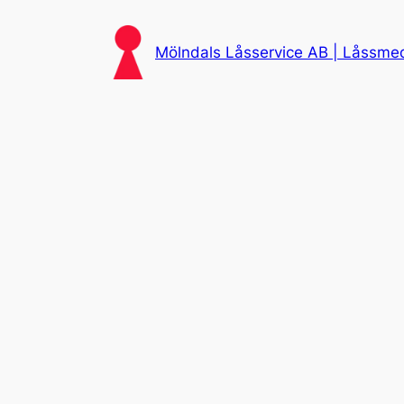
Skip
to
Mölndals Låsservice AB | Låssmed 
content