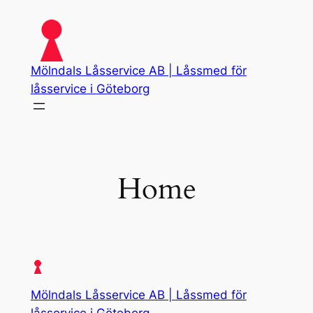
Skip
to
content
Mölndals Låsservice AB | Låssmed för
låsservice i Göteborg
Home
Mölndals Låsservice AB | Låssmed för
låsservice i Göteborg