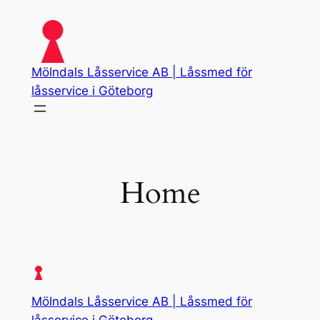
Skip
to
content
Mölndals Låsservice AB | Låssmed för
låsservice i Göteborg
Home
Mölndals Låsservice AB | Låssmed för
låsservice i Göteborg