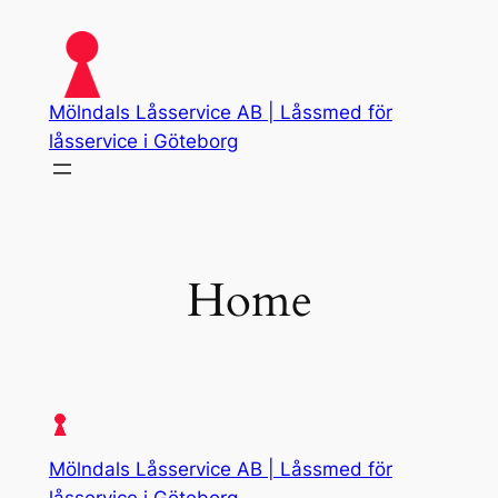
Skip
to
content
Mölndals Låsservice AB | Låssmed för
låsservice i Göteborg
Home
Mölndals Låsservice AB | Låssmed för
låsservice i Göteborg