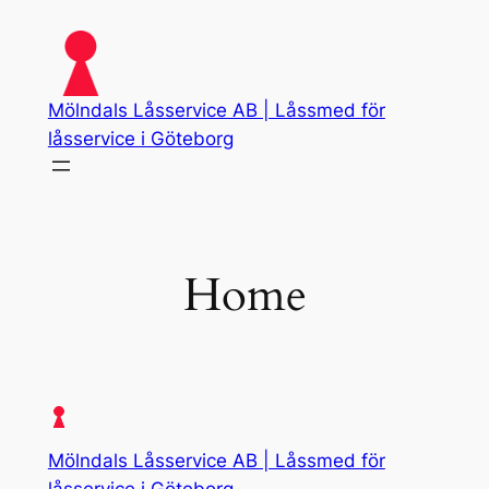
Skip
to
content
Mölndals Låsservice AB | Låssmed för
låsservice i Göteborg
Home
Mölndals Låsservice AB | Låssmed för
låsservice i Göteborg