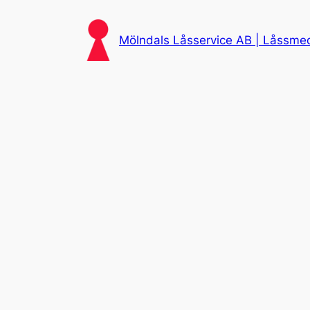
Skip
to
Mölndals Låsservice AB | Låssmed 
content