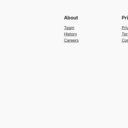
About
Pr
Team
Pri
History
Ter
Careers
Con