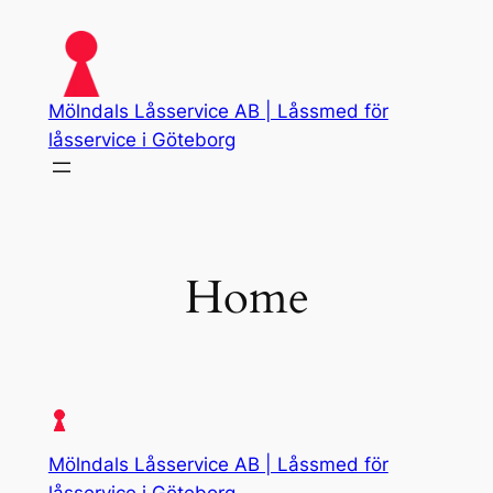
Skip
to
content
Mölndals Låsservice AB | Låssmed för
låsservice i Göteborg
Home
Mölndals Låsservice AB | Låssmed för
låsservice i Göteborg