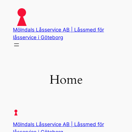
Skip
to
content
Mölndals Låsservice AB | Låssmed för
låsservice i Göteborg
Home
Mölndals Låsservice AB | Låssmed för
låsservice i Göteborg