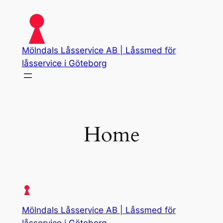
Skip
to
content
Mölndals Låsservice AB | Låssmed för
låsservice i Göteborg
Home
Mölndals Låsservice AB | Låssmed för
låsservice i Göteborg