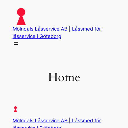
Skip
to
content
Mölndals Låsservice AB | Låssmed för
låsservice i Göteborg
Home
Mölndals Låsservice AB | Låssmed för
låsservice i Göteborg