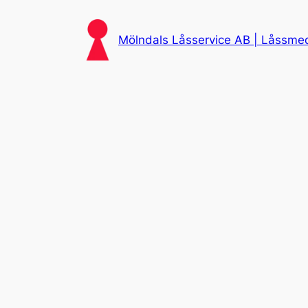
Skip
to
Mölndals Låsservice AB | Låssmed 
content