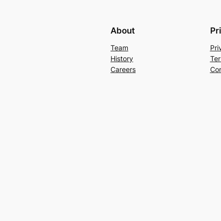
About
Pr
Team
Pri
History
Ter
Careers
Con