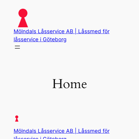
Skip
to
content
Mölndals Låsservice AB | Låssmed för
låsservice i Göteborg
Home
Mölndals Låsservice AB | Låssmed för
låsservice i Göteborg