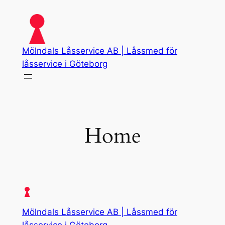
Skip
to
content
Mölndals Låsservice AB | Låssmed för
låsservice i Göteborg
Home
Mölndals Låsservice AB | Låssmed för
låsservice i Göteborg