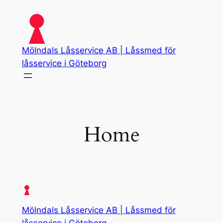
Skip
to
content
Mölndals Låsservice AB | Låssmed för
låsservice i Göteborg
Home
Mölndals Låsservice AB | Låssmed för
låsservice i Göteborg