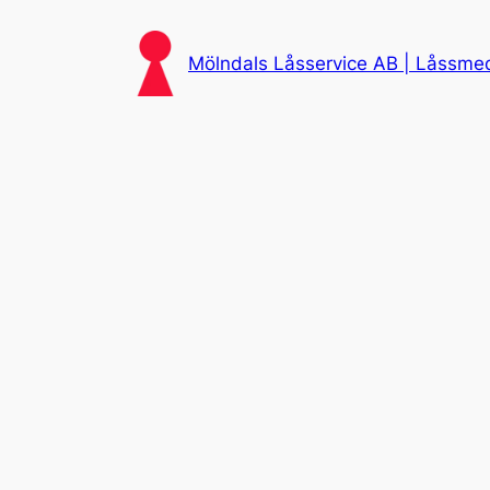
Skip
to
Mölndals Låsservice AB | Låssmed 
content