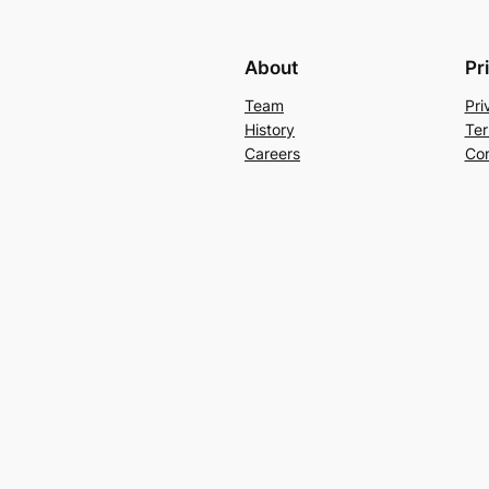
About
Pr
Team
Pri
History
Ter
Careers
Con