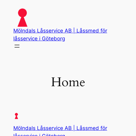
Skip
to
content
Mölndals Låsservice AB | Låssmed för
låsservice i Göteborg
Home
Mölndals Låsservice AB | Låssmed för
låsservice i Göteborg