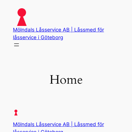
Skip
to
content
Mölndals Låsservice AB | Låssmed för
låsservice i Göteborg
Home
Mölndals Låsservice AB | Låssmed för
låsservice i Göteborg