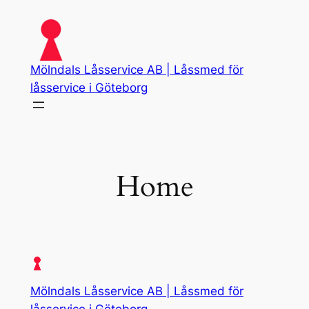
Skip
to
content
Mölndals Låsservice AB | Låssmed för
låsservice i Göteborg
Home
Mölndals Låsservice AB | Låssmed för
låsservice i Göteborg