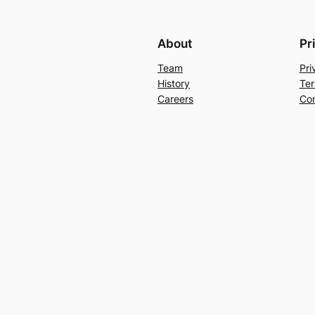
About
Pr
Team
Pri
History
Ter
Careers
Con