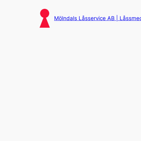
Skip
to
Mölndals Låsservice AB | Låssmed 
content