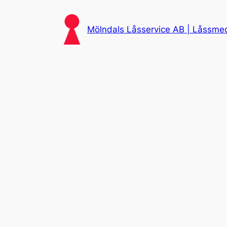
Skip
to
Mölndals Låsservice AB | Låssmed 
content