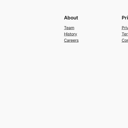
About
Pr
Team
Pri
History
Ter
Careers
Con