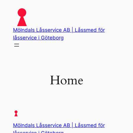
Skip
to
content
Mölndals Låsservice AB | Låssmed för
låsservice i Göteborg
Home
Mölndals Låsservice AB | Låssmed för
låsservice i Göteborg