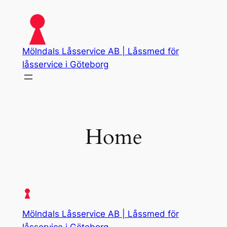
Skip
to
content
Mölndals Låsservice AB | Låssmed för
låsservice i Göteborg
Home
Mölndals Låsservice AB | Låssmed för
låsservice i Göteborg